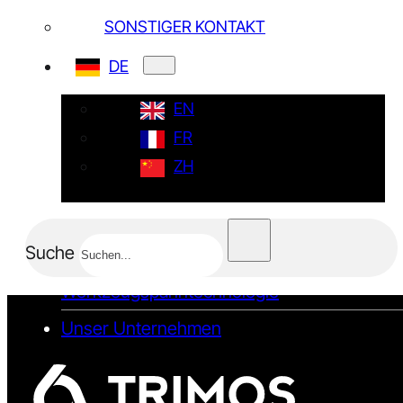
Preisanfrage
SONSTIGER KONTAKT
Demoanfrage
DE
Serviceanfrage
EN
Sonstiger Kontakt
FR
ZH
SCHNELLZUGRIFFE
Voreinstelltechnologie
Suche
Schrumpftechnologie
Werkzeugspanntechnologie
Unser Unternehmen