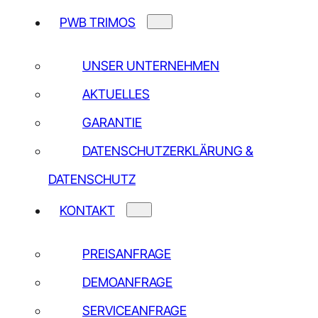
PWB TRIMOS
UNSER UNTERNEHMEN
AKTUELLES
UNSERE KONTAKTDATEN
GARANTIE
TRIMOS SA
DATENSCHUTZERKLÄRUNG &
Av de Longemalle 5
DATENSCHUTZ
CH-1020 Renens
KONTAKT
+41 (0) 21 633 01 01
PREISANFRAGE
Weitere Adressen
DEMOANFRAGE
KONTAKT AUFNEHMEN
SERVICEANFRAGE